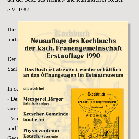
e.V. 1987.
Hier möchten wir Ihnen einen Überblick vom Verein 
und der Arbeit der engagierten Mitglieder geben. 
Der Verein wurde am 2. Juni 1987 im voll besetzten 
Saal des Gasthauses „Zum Enderle“ gegründet. 
In der Satzung legte man fest:
- Das heimatliche Kulturgut zu erhalten, zu 
sammeln, zu pflegen und zu erforschen.
- Verständnis und Interesse für Heimatgeschichte 
und kulturelle Leistungen in Vergangenheit und 
Gegenwart zu wecken und sie der Bevölkerung nahe 