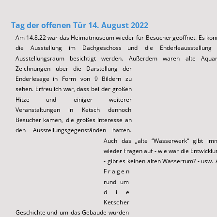
T
ag der offenen
 Tür 14. August 2022
Am
14.8.22
war
das
Heimatmuseum
wieder
für
Besucher
geöffnet.
Es
kon
die
Ausstellung
im
Dachgeschoss
und
die
Enderleausstellung
Ausstellungsraum
besichtigt
werden.
Außerdem
waren
alte
Aquar
Zeichnungen
über
die
Darstellung
der 
Enderlesage
in
Form
von
9
Bildern
zu 
sehen.
Erfreulich
war,
dass
bei
der
großen 
Hitze
und
einiger
weiterer 
Veranstaltungen
in
Ketsch
dennoch 
Besucher
kamen,
die
großes
Interesse
an 
den
Ausstellungsgegenständen
hatten. 
Auch
das
„alte
“Wasserwerk“
gibt
im
wieder
Fragen
auf
-
wie
war
die
Entwicklu
-
gibt
es
keinen
alten
Wassertum?
-
usw.
F
r
a
g
e
n
rund
um 
d
i
e
K
e
t
s
c
h
e
r
Geschichte
und
um
das
Gebäude
wurden 