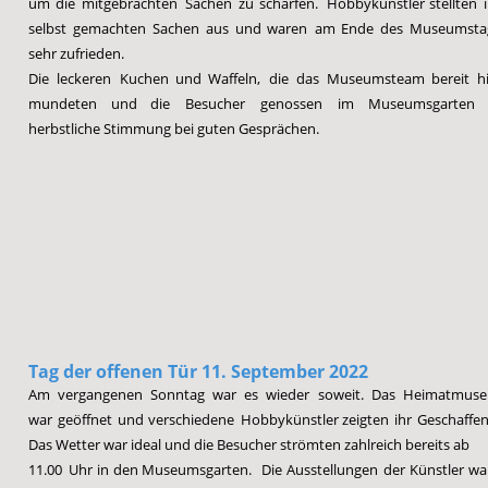
um
die
mitgebrachten
Sachen
zu
schärfen.
Hobbykünstler
stellten
selbst
gemachten
Sachen
aus
und
waren
am
Ende
des
Museumsta
sehr zufrieden.
Die
leckeren
Kuchen
und
Waffeln,
die
das
Museumsteam
bereit
hi
mundeten
und
die
Besucher
genossen
im
Museumsgarten
herbstliche Stimmung bei guten Gesprächen.
T
ag der offenen
 Tür 11. September 2022
Am
vergan
genen
Sonntag
war
es
wieder
soweit.
Das
Heimatmuse
war
geöffnet
und
verschiedene
Hobbykünstler
zeigten
ihr
Geschaffen
Das Wetter war ideal und die Besucher strömten zahlreich bereits ab
11.00
Uhr
in
den
Museumsgarten.
Die
Ausstellungen
der
Künstler
wa