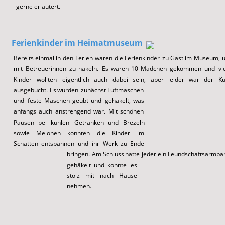
gerne erläutert. 
Ferienkinder im Heimatmuseum
Bereits
einmal
in
den
Ferien
waren
die
Ferienkinder
zu
Gast
im
Museum,
mit
Betreuerinnen
zu
häkeln.
Es
waren
10
Mädchen
gekommen
und
vi
Kinder
wollten
eigentlich
auch
dabei
sein,
aber
leider
war
der
Ku
ausgebucht.
Es
wurden
zunächst
Luftmaschen 
und
feste
Maschen
geübt
und
gehäkelt,
was 
anfangs
auch
anstrengend
war.
Mit
schönen 
Pausen
bei
kühlen
Getränken
und
Brezeln 
sowie
Melonen
konnten
die
Kinder
im 
Schatten
entspannen
und
ihr
Werk
zu
Ende 
bringen.
Am
Schluss
hatte
jeder
ein
Feundschaftsarmba
gehäkelt
und
konnte
es 
stolz
mit
nach
Hause 
nehmen.