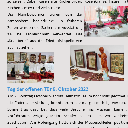
zu
zeigen.
Dabei
waren
alte
Kirchenbilder,
Rosenkränze,
Figuren,
al
Kirchenbücher und vieles mehr.
Die
Heimbewohner
waren
von
der 
Atmosphäre
beeindruckt.
In
früheren 
Zeiten
wurden
die
Sachen
zur
Ausstattung 
z.B.
bei
Fronleichnam
verwendet.
Das 
„Knauberle“
aus
der
Friedhofskapelle
war 
auch zu sehen.
Tag der offenen Tür 9. Oktober 2022
Am
2.
Sonntag
Oktober
war
das
Heimatmuseum
nochmals
geöffnet
die
Enderleaussstellung
konnte
zum
letztmalig
besichtigt
werden.
Sonne
trug
dazu
bei,
dass
viele
Besucher
ins
Museum
kamen.
Vorführraum
zeigte
Joachim
Schäfer
seinen
Film
vor
zahlreic
Zuschauern.
Am
Hofeingang
hatte
sich
der
Messerschleifer
position