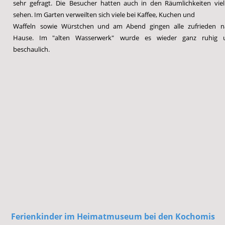
sehr
gefragt.
Die
Besucher
hatten
auch
in
den
Räumlichkeiten
viel
sehen. Im Garten verweilten sich viele bei Kaffee, Kuchen und
Waffeln
sowie
Würstchen
und
am
Abend
gingen
alle
zufrieden
n
Hause.
Im
"alten
Wasserwerk"
wurde
es
wieder
ganz
ruhig
beschaulich.
F
erienkinder im
 Hei
matmuseum 
bei den Kochomis