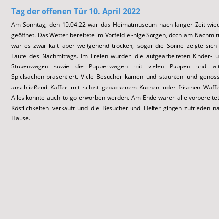
Tag der offenen 
Tür 10. April 2022
Am
Sonntag,
den
10.04.22
war
das
Heimatmuseum
nach
langer
Zeit
wied
geöffnet.
Das
Wetter
bereitete
im
Vorfeld
ei-nige
Sorgen,
doch
am
Nachmitt
war
es
zwar
kalt
aber
weitgehend
trocken,
sogar
die
Sonne
zeigte
sich
Laufe
des
Nachmittags.
Im
Freien
wurden
die
aufgearbeiteten
Kinder-
u
Stubenwagen
sowie
die
Puppenwagen
mit
vielen
Puppen
und
al
Spielsachen
präsentiert.
Viele
Besucher
kamen
und
staunten
und
genoss
anschließend
Kaffee
mit
selbst
gebackenem
Kuchen
oder
frischen
Waffe
Alles
konnte
auch
to-go
erworben
werden.
Am
Ende
waren
alle
vorbereite
Köstlichkeiten
verkauft
und
die
Besucher
und
Helfer
gingen
zufrieden
na
Hause.  