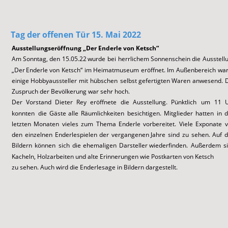
Tag der offenen
 Tür 15. Mai 2022
Ausstellungseröffnung „Der Enderle von Ketsch“
Am
Sonntag‚
den
15.05.22
wurde
bei
herrlichem
Sonnenschein
die
Ausstell
„Der
Enderle
von
Ketsch“
im
Heimatmuseum
eröffnet.
Im
Außenbereich
war
einige
Hobbyaussteller
mit
hübschen
selbst
gefertigten
Waren
anwesend.
Zuspruch der Bevölkerung war sehr hoch. 
Der
Vorstand
Dieter
Rey
eröffnete
die
Ausstellung.
Pünktlich
um
11
U
konnten
die
Gäste
alle
Räumlichkeiten
besichtigen.
Mitglieder
hatten
in
d
letzten
Monaten
vieles
zum
Thema
Enderle
vorbereitet.
Viele
Exponate
v
den
einzelnen
Enderlespielen
der
vergangenen
Jahre
sind
zu
sehen.
Auf
d
Bildern
können
sich
die
ehemaligen
Darsteller
wiederfinden.
Außerdem
s
Kacheln, Holzarbeiten und alte Erinnerungen wie Postkarten von Ketsch 
zu sehen. Auch wird die Enderlesage in Bildern dargestellt. 