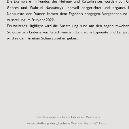
Die
Exemplare
im
Fundus
des
Heimat-
und
Kulturkreises
wurden
von
G
Gehres
und
Waltrud
Nastaincyk
liebevoll
hergerichtet
und
ergänzt.
Nähkünste
der
Damen
kamen
dem
Ergebnis
entgegen.
Vorgesehen
ist
Ausstellung im Frühjahr 2022.
Ein
weiteres
Highlight
wird
die
Ausstellung
rund
um
den
sagenumwoben
Schultheißen
Enderle
von
Ketsch
werden.
Zahlreiche
Exponate
und
Leihga
wird es dann in einer Schau zu sehen geben.
Enderlepuppe als Preis bei einer Wander-
veranstaltung der „Enderle Wanderfreunde“ 1986