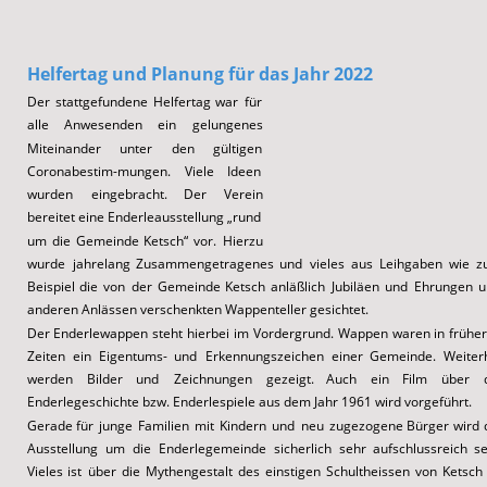
Helfertag und
 Planung für das Jahr 2022
Der
stattgefundene
Helfertag
war
für 
alle
Anwesenden
ein
gelungenes 
Miteinander
unter
den
gültigen 
Coronabestim-mungen.
Viele
Ideen 
wurden
eingebracht.
Der
Verein 
bereitet
eine
Enderleausstellung
„rund 
um
die
Gemeinde
Ketsch“
vor.
Hierzu 
wurde
jahrelang
Zusammengetragenes
und
vieles
aus
Leihgaben
wie
z
Beispiel
die
von
der
Gemeinde
Ketsch
anläßlich
Jubiläen
und
Ehrungen
u
anderen Anlässen verschenkten Wappenteller gesichtet.
Der
Enderlewappen
steht
hierbei
im
Vordergrund.
Wappen
waren
in
frühe
Zeiten
ein
Eigentums-
und
Erkennungszeichen
einer
Gemeinde.
Weiter
werden
Bilder
und
Zeichnungen
gezeigt.
Auch
ein
Film
über
Enderlegeschichte bzw. Enderlespiele aus dem Jahr 1961 wird vorgeführt.
Gerade
für
junge
Familien
mit
Kindern
und
neu
zugezogene
Bürger
wird
Ausstellung
um
die
Enderlegemeinde
sicherlich
sehr
aufschlussreich
se
Vieles
ist
über
die
Mythengestalt
des
einstigen
Schultheissen
von
Ketsch