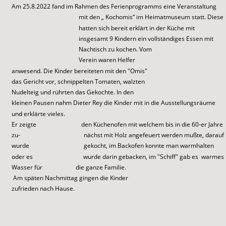
Am 25.8.2022 fand im Rahmen des Ferienprogramms eine Veranstaltung 
mit den „ Kochomis“ im Heimatmuseum statt. Diese 
hatten sich bereit erklärt in der Küche mit 
insgesamt 9 Kindern ein vollständiges Essen mit 
Nachtisch zu kochen. Vom 
Verein waren Helfer 
anwesend. Die Kinder bereiteten mit den "Omis" 
das Gericht vor, schnippelten Tomaten, walzten 
Nudelteig und rührten das Gekochte. In den 
kleinen Pausen nahm Dieter Rey die Kinder mit in die Ausstellungsräume 
und erklärte vieles.
Er zeigte 
den Küchenofen mit welchem bis in die 60-er Jahre 
zu- 
nächst mit Holz angefeuert werden mußte, darauf 
wurde 
gekocht, im Backofen konnte man warmhalten 
oder es 
wurde darin gebacken, im "Schiff" gab es  warmes 
Wasser für 
die ganze Familie.
 Am späten Nachmittag gingen die Kinder 
zufrieden nach Hause.